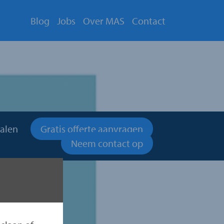
Blog
Jobs
Over MAS
Contact
alen
Gratis offerte aanvragen
Neem contact op