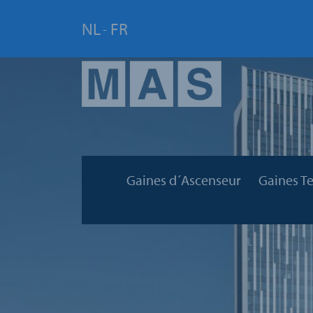
NL
FR
-
Gaines d´Ascenseur
Gaines T