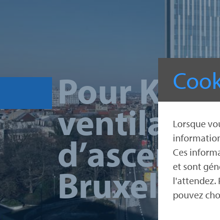
Cook
Pour Kone
ventilatio
Lorsque vou
d’ascenseu
information
Ces informa
et sont gén
Bruxelles.
l'attendez.
pouvez choi