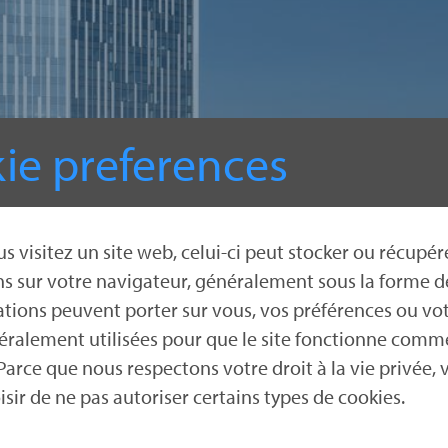
ie preferences
, nous avons o
n des trémies
s visitez un site web, celui-ci peut stocker ou récupér
r dans la Tour
s sur votre navigateur, généralement sous la forme d
tions peuvent porter sur vous, vos préférences ou vot
éralement utilisées pour que le site fonctionne comm
 Parce que nous respectons votre droit à la vie privée, 
sir de ne pas autoriser certains types de cookies.