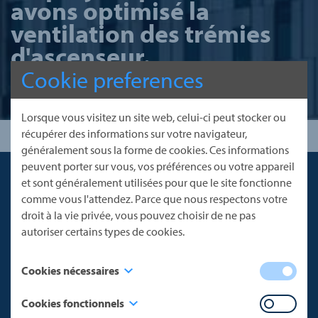
avons optimisé la
ventilation des trémies
d'ascenseur.
Cookie preferences
Lorsque vous visitez un site web, celui-ci peut stocker ou
récupérer des informations sur votre navigateur,
généralement sous la forme de cookies. Ces informations
peuvent porter sur vous, vos préférences ou votre appareil
et sont généralement utilisées pour que le site fonctionne
comme vous l'attendez. Parce que nous respectons votre
droit à la vie privée, vous pouvez choisir de ne pas
autoriser certains types de cookies.
MAS bv est spécialisée dans
Cookies nécessaires
l'installation de systèmes de
ventilation pour systèmes de
Ces cookies sont nécessaires au fonctionnement du site
Cookies fonctionnels
cages d'ascenseur et de gaines
web et ne peuvent être désactivés dans nos systèmes. Vous