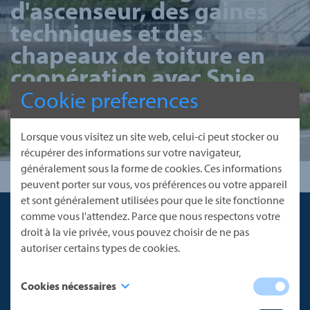
d'ascenseur, des gaines
techniques et des
chapeaux de toiture en
coopération avec Spie
Belgium.
Cookie preferences
Lorsque vous visitez un site web, celui-ci peut stocker ou
récupérer des informations sur votre navigateur,
généralement sous la forme de cookies. Ces informations
peuvent porter sur vous, vos préférences ou votre appareil
et sont généralement utilisées pour que le site fonctionne
comme vous l'attendez. Parce que nous respectons votre
droit à la vie privée, vous pouvez choisir de ne pas
autoriser certains types de cookies.
Cookies nécessaires
MAS bv est spécialisée dans